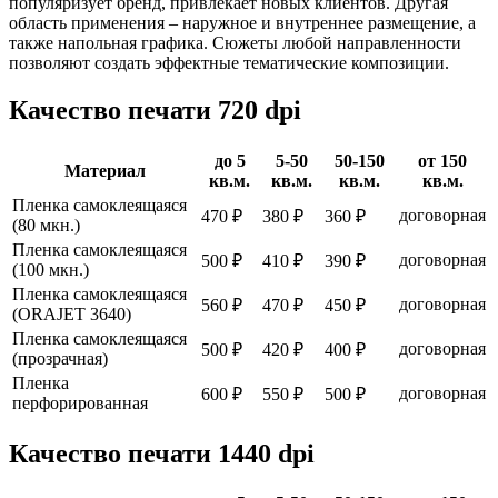
популяризует бренд, привлекает новых клиентов. Другая
область применения – наружное и внутреннее размещение, а
также напольная графика. Сюжеты любой направленности
позволяют создать эффектные тематические композиции.
Качество печати 720 dpi
до 5
5-50
50-150
от 150
Материал
кв.м.
кв.м.
кв.м.
кв.м.
Пленка самоклеящаяся
договорная
470 ₽
380 ₽
360 ₽
(80 мкн.)
Пленка самоклеящаяся
договорная
500 ₽
410 ₽
390 ₽
(100 мкн.)
Пленка самоклеящаяся
договорная
560 ₽
470 ₽
450 ₽
(ORAJET 3640)
Пленка самоклеящаяся
договорная
500 ₽
420 ₽
400 ₽
(прозрачная)
Пленка
договорная
600 ₽
550 ₽
500 ₽
перфорированная
Качество печати 1440 dpi