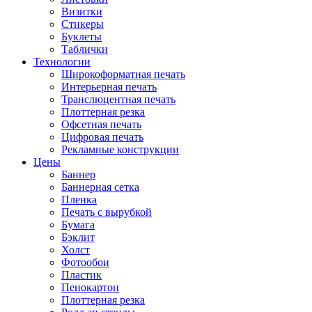
Визитки
Стикеры
Буклеты
Таблички
Технологии
Широкоформатная печать
Интерьерная печать
Транслюцентная печать
Плоттерная резка
Офсетная печать
Цифровая печать
Рекламные конструкции
Цены
Баннер
Баннерная сетка
Пленка
Печать с вырубкой
Бумага
Бэклит
Холст
Фотообои
Пластик
Пенокартон
Плоттерная резка