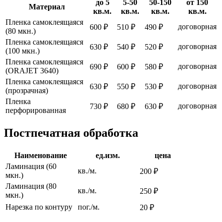
до 5
5-50
50-150
от 150
Материал
кв.м.
кв.м.
кв.м.
кв.м.
Пленка самоклеящаяся
договорная
600 ₽
510 ₽
490 ₽
(80 мкн.)
Пленка самоклеящаяся
договорная
630 ₽
540 ₽
520 ₽
(100 мкн.)
Пленка самоклеящаяся
договорная
690 ₽
600 ₽
580 ₽
(ORAJET 3640)
Пленка самоклеящаяся
договорная
630 ₽
550 ₽
530 ₽
(прозрачная)
Пленка
договорная
730 ₽
680 ₽
630 ₽
перфорированная
Постпечатная обработка
Наименование
ед.изм.
цена
Ламинация (60
кв./м.
200 ₽
мкн.)
Ламинация (80
кв./м.
250 ₽
мкн.)
Нарезка по контуру
пог./м.
20 ₽