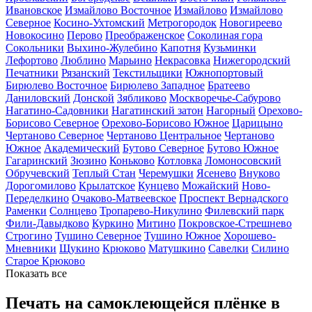
Ивановское
Измайлово Восточное
Измайлово
Измайлово
Северное
Косино-Ухтомский
Метрогородок
Новогиреево
Новокосино
Перово
Преображенское
Соколиная гора
Сокольники
Выхино-Жулебино
Капотня
Кузьминки
Лефортово
Люблино
Марьино
Некрасовка
Нижегородский
Печатники
Рязанский
Текстильщики
Южнопортовый
Бирюлево Восточное
Бирюлево Западное
Братеево
Даниловский
Донской
Зябликово
Москворечье-Сабурово
Нагатино-Садовники
Нагатинский затон
Нагорный
Орехово-
Борисово Северное
Орехово-Борисово Южное
Царицыно
Чертаново Северное
Чертаново Центральное
Чертаново
Южное
Академический
Бутово Северное
Бутово Южное
Гагаринский
Зюзино
Коньково
Котловка
Ломоносовский
Обручевский
Теплый Стан
Черемушки
Ясенево
Внуково
Дорогомилово
Крылатское
Кунцево
Можайский
Ново-
Переделкино
Очаково-Матвеевское
Проспект Вернадского
Раменки
Солнцево
Тропарево-Никулино
Филевский парк
Фили-Давыдково
Куркино
Митино
Покровское-Стрешнево
Строгино
Тушино Северное
Тушино Южное
Хорошево-
Мневники
Щукино
Крюково
Матушкино
Савелки
Силино
Старое Крюково
Показать все
Печать на самоклеющейся плёнке в