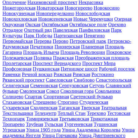
Ополчение
Нахимовский проспект
Некрасовка
Нижегородская
Новаторская
Новогиреево
Новокосино
Новокузнецкая
Новопеределкино
Новослободская
Новохохловская
Новоясеневская
Новые Черемушки
Озерная
Окружная
Окская
Октябрьская
Октябрьское поле
Орехово
Отрадное
Охотный ряд
Павелецкая
Панфиловская
Парк
Культуры
Парк Победы
Партизанская
Пенягино
Первомайская
Перерва
Перово
Петровский парк
Петровско-
Разумовская
Печатники
Пионерская
Планерная
Площадь
Гагарина
Площадь Ильича
Площадь Революции
Покровское
Полежаевская
Полянка
Пражская
Преображенская площадь
Пролетарская
Проспект Вернадского
Проспект Мира
Профсоюзная
Пушкинская
Пятницкое шоссе
Рабочий поселок
Раменки
Речной вокзал
Рижская
Римская
Ростокино
Рязанский проспект
Савеловская
Свиблово
Севастопольская
Селигерская
Семеновская
Серпуховская
Сетунь
Славянский
бульвар
Смоленская
Сокол
Соколиная гора
Сокольники
Солнцево
Спартак
Спортивная
Сретенский бульвар
Стахановская
Стрешнево
Строгино
Студенческая
Сухаревская
Сходненская
Таганская
Тверская
Театральная
Текстильщики
Телецентр
Теплый Стан
Терехово
Тестовская
Технопарк
Тимирязевская
Третьяковская
Трикотажная
Тропарево
Трубная
Тульская
Тургеневская
Тушинская
Угрешская
Улица 1905 года
Улица Академика Королева
Улица
академика Янгеля
Улица Горчакова
Улица Дмитриевского