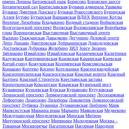
имени Ленина
Битцевский парк
Борисово
Боровское шоссе
Ботанический сад
Братиславская
Бульвар адмирала Ушакова
Бульвар Дмитрия Донского
Бульвар Рокоссовского
Бунинская
Аллея
Бутово
Бутырская
Варшавская
ВДНХ
Верхние Котлы
Верхние Лихоборы
Владыкино
Водный стадион
Войковская
Волгоградский проспект
Волжская
Волоколамская
Воробьевы
горы
Воронцовская
Выставочная
Выставочный центр
Выхино
Гражданская
Давыдково
Дегунино
Деловой центр
Депо
Динамо
Дмитровская
Добрынинская
Домодедовская
Достоевская
Дубровка
Жулебино
ЗИЛ
Зорге
Зюзино
Зябликово
Измайлово
Измайловская
Каланчевская
Калитники
Калужская
Кантемировская
Каховская
Каширская
Киевская
Китай-город
Кожуховская
Коломенская
Комсомольская
Коньково
Коптево
Косино
Котельники
Красногвардейская
Краснопресненская
Красносельская
Красные ворота
Красный
Балтиец
Красный Строитель
Крестьянская застава
Кропоткинская
Крылатское
Крымская
Кузнецкий мост
Кузьминки
Кунцевская
Курская
Курьяново
Кутузовская
Ленинский проспект
Лермонтовский проспект
Лесопарковая
Лефортово
Лианозово
Лихоборы
Локомотив
Ломоносовский
проспект
Лубянка
Лужники
Лухмановская
Люблино
Марк
Марксистская
Марьина роща
Марьино
Маяковская
Медвеково
Международная
Менделеевская
Минская
Митино
Мичуринский проспект
Мневники
Молодежная
Москва –
Товарная
Москворечье
Нагатинская
Нагорная
Народное