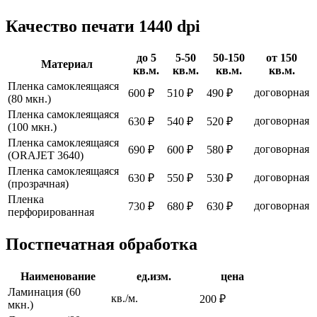
Качество печати 1440 dpi
до 5
5-50
50-150
от 150
Материал
кв.м.
кв.м.
кв.м.
кв.м.
Пленка самоклеящаяся
договорная
600 ₽
510 ₽
490 ₽
(80 мкн.)
Пленка самоклеящаяся
договорная
630 ₽
540 ₽
520 ₽
(100 мкн.)
Пленка самоклеящаяся
договорная
690 ₽
600 ₽
580 ₽
(ORAJET 3640)
Пленка самоклеящаяся
договорная
630 ₽
550 ₽
530 ₽
(прозрачная)
Пленка
договорная
730 ₽
680 ₽
630 ₽
перфорированная
Постпечатная обработка
Наименование
ед.изм.
цена
Ламинация (60
кв./м.
200 ₽
мкн.)