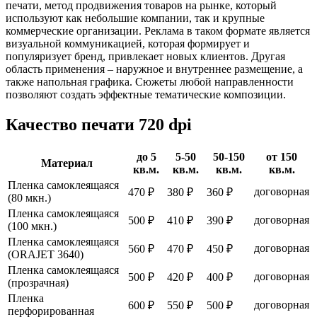
печати, метод продвижения товаров на рынке, который
используют как небольшие компании, так и крупные
коммерческие организации. Реклама в таком формате является
визуальной коммуникацией, которая формирует и
популяризует бренд, привлекает новых клиентов. Другая
область применения – наружное и внутреннее размещение, а
также напольная графика. Сюжеты любой направленности
позволяют создать эффектные тематические композиции.
Качество печати 720 dpi
до 5
5-50
50-150
от 150
Материал
кв.м.
кв.м.
кв.м.
кв.м.
Пленка самоклеящаяся
договорная
470 ₽
380 ₽
360 ₽
(80 мкн.)
Пленка самоклеящаяся
договорная
500 ₽
410 ₽
390 ₽
(100 мкн.)
Пленка самоклеящаяся
договорная
560 ₽
470 ₽
450 ₽
(ORAJET 3640)
Пленка самоклеящаяся
договорная
500 ₽
420 ₽
400 ₽
(прозрачная)
Пленка
договорная
600 ₽
550 ₽
500 ₽
перфорированная