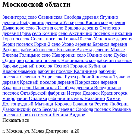
Московской области
Звенигород
село Саввинская Слобода
деревня Ягунино
деревня Рыбушкино
деревня Устье
село Каринское
деревня
Дьяконово
село Локотня
село Ершово
деревня Супонево
деревня Грязь
село Козино
село Аксиньино
поселок Николина
Гора
поселок Сосны
поселок Горки-10
село Успенское
деревня
Борки
поселок Горки-2
село Усово
деревня Барвиха
деревня
Раздоры
рабочий поселок Большие Вяземы
деревня Малые
Вяземы
Голицыно
село Жаворонки
село Юдино
село Дубки
Одинцово
рабочий поселок Новоивановское
рабочий поселок
Заречье
дачный поселок Лесной Городок
Кубинка
Краснознаменск
рабочий поселок Калининец
рабочий
поселок Селятино
Апрелевка
Рузеа
рабочий поселок Тучково
деревня Красный поселок
деревня Покровское
деревня
Захарово
село Павловская Слобода
деревня Веледниково
поселок Октябрьской фабрики
Истреа
Дедовск
Красногорск
микрорайон Опалиха
рабочий поселок Нахабино
Химки
Долгопрудный
Мытищи
Королев
Балашиха
Реутов
Люберцы
Дзержинский
село Беседы
деревня Слобода
поселок Развилка
поселок Совхоза имени Ленина
Видное
Показать все
г. Москва, ул. Малая Дмитровка, д.20