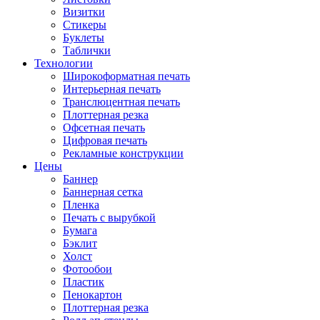
Визитки
Стикеры
Буклеты
Таблички
Технологии
Широкоформатная печать
Интерьерная печать
Транслюцентная печать
Плоттерная резка
Офсетная печать
Цифровая печать
Рекламные конструкции
Цены
Баннер
Баннерная сетка
Пленка
Печать с вырубкой
Бумага
Бэклит
Холст
Фотообои
Пластик
Пенокартон
Плоттерная резка