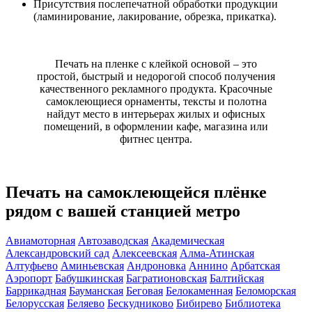
Присутствия послепечатной обработки продукции
(ламинирование, лакирование, обрезка, прикатка).
Печать на пленке с клейкой основой – это
простой, быстрый и недорогой способ получения
качественного рекламного продукта. Красочные
самоклеющиеся орнаменты, тексты и полотна
найдут место в интерьерах жилых и офисных
помещений, в оформлении кафе, магазина или
фитнес центра.
Печать на самоклеющейся плёнке
рядом с вашей станцией метро
Авиамоторная
Автозаводская
Академическая
Александровский сад
Алексеевская
Алма-Атинская
Алтуфьево
Аминьевская
Андроновка
Аннино
Арбатская
Аэропорт
Бабушкинская
Багратионовская
Балтийская
Баррикадная
Бауманская
Беговая
Белокаменная
Беломорская
Белорусская
Беляево
Бескудниково
Бибирево
Библиотека