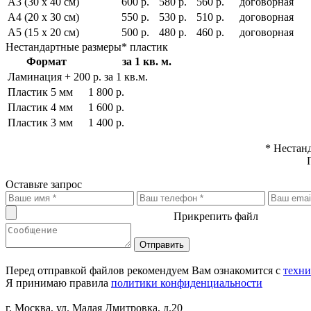
A3 (30 x 40 см)
600 р.
580 р.
560 р.
договорная
A4 (20 x 30 см)
550 р.
530 р.
510 р.
договорная
A5 (15 x 20 см)
500 р.
480 р.
460 р.
договорная
Нестандартные размеры* пластик
Формат
за 1 кв. м.
Ламинация + 200 р. за 1 кв.м.
Пластик 5 мм
1 800 р.
Пластик 4 мм
1 600 р.
Пластик 3 мм
1 400 р.
* Нестанд
Оставьте запрос
Прикрепить файл
Перед отправкой файлов рекомендуем Вам ознакомится с
техни
Я принимаю правила
политики конфиденциальности
г. Москва, ул. Малая Дмитровка, д.20