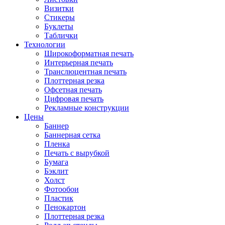
Визитки
Стикеры
Буклеты
Таблички
Технологии
Широкоформатная печать
Интерьерная печать
Транслюцентная печать
Плоттерная резка
Офсетная печать
Цифровая печать
Рекламные конструкции
Цены
Баннер
Баннерная сетка
Пленка
Печать с вырубкой
Бумага
Бэклит
Холст
Фотообои
Пластик
Пенокартон
Плоттерная резка