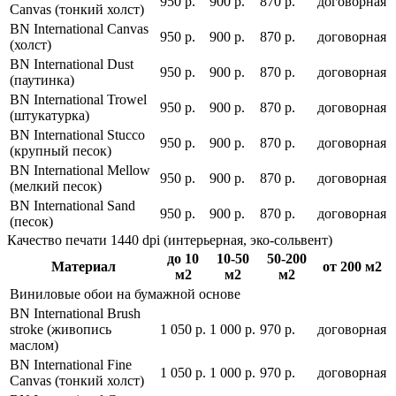
950 р.
900 р.
870 р.
договорная
Canvas (тонкий холст)
BN International Canvas
950 р.
900 р.
870 р.
договорная
(холст)
BN International Dust
950 р.
900 р.
870 р.
договорная
(паутинка)
BN International Trowel
950 р.
900 р.
870 р.
договорная
(штукатурка)
BN International Stucco
950 р.
900 р.
870 р.
договорная
(крупный песок)
BN International Mellow
950 р.
900 р.
870 р.
договорная
(мелкий песок)
BN International Sand
950 р.
900 р.
870 р.
договорная
(песок)
Качество печати 1440 dpi (интерьерная, эко-сольвент)
до 10
10-50
50-200
Материал
от 200 м2
м2
м2
м2
Виниловые обои на бумажной основе
BN International Brush
stroke (живопись
1 050 р.
1 000 р.
970 р.
договорная
маслом)
BN International Fine
1 050 р.
1 000 р.
970 р.
договорная
Canvas (тонкий холст)