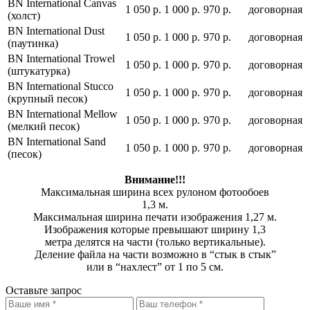
BN International Canvas
1 050 р.
1 000 р.
970 р.
договорная
(холст)
BN International Dust
1 050 р.
1 000 р.
970 р.
договорная
(паутинка)
BN International Trowel
1 050 р.
1 000 р.
970 р.
договорная
(штукатурка)
BN International Stucco
1 050 р.
1 000 р.
970 р.
договорная
(крупный песок)
BN International Mellow
1 050 р.
1 000 р.
970 р.
договорная
(мелкий песок)
BN International Sand
1 050 р.
1 000 р.
970 р.
договорная
(песок)
Внимание!!!
Максимальная ширина всех рулоном фотообоев
1,3 м.
Максимальная ширина печати изображения 1,27 м.
Изображения которые превышают ширину 1,3
метра делятся на части (только вертикальные).
Деление файла на части возможно в “стык в стык”
или в “нахлест” от 1 по 5 см.
Оставьте запрос