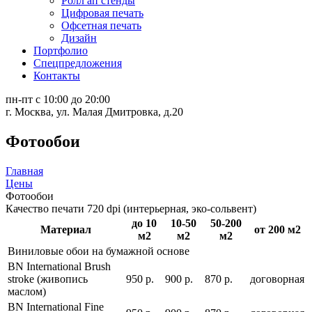
Ролл ап стенды
Цифровая печать
Офсетная печать
Дизайн
Портфолио
Спецпредложения
Контакты
пн-пт с 10:00 до 20:00
г. Москва, ул. Малая Дмитровка, д.20
Фотообои
Главная
Цены
Фотообои
Качество печати 720 dpi (интерьерная, эко-сольвент)
до 10
10-50
50-200
Материал
от 200 м2
м2
м2
м2
Виниловые обои на бумажной основе
BN International Brush
stroke (живопись
950 р.
900 р.
870 р.
договорная
маслом)
BN International Fine