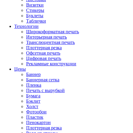
Визитки
Стикеры
Буклеты
Таблички
Технологии
Широкоформатная печать
Интерьерная печать
Транслюцентная печать
Плоттерная резка
Офсетная печать
Цифровая печать
Рекламные конструкции
Цены
Баннер
Баннерная сетка
Пленка
Печать с вырубкой
Бумага
Бэклит
Холст
Фотообои
Пластик
Пенокартон
Плоттерная резка