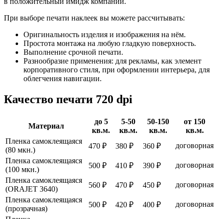
в положительный имидж компании.
При выборе печати наклеек вы можете рассчитывать:
Оригинальность изделия и изображения на нём.
Простота монтажа на любую гладкую поверхность.
Выполнение срочной печати.
Разнообразие применения: для рекламы, как элемент
корпоративного стиля, при оформлении интерьера, для
облегчения навигации.
Качество печати 720 dpi
до 5
5-50
50-150
от 150
Материал
кв.м.
кв.м.
кв.м.
кв.м.
Пленка самоклеящаяся
договорная
470 ₽
380 ₽
360 ₽
(80 мкн.)
Пленка самоклеящаяся
договорная
500 ₽
410 ₽
390 ₽
(100 мкн.)
Пленка самоклеящаяся
договорная
560 ₽
470 ₽
450 ₽
(ORAJET 3640)
Пленка самоклеящаяся
договорная
500 ₽
420 ₽
400 ₽
(прозрачная)