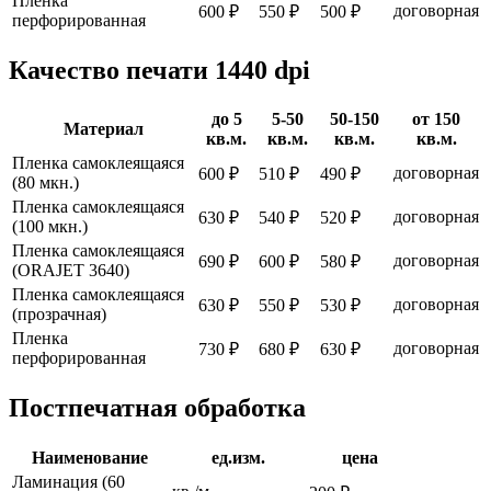
Пленка
договорная
600 ₽
550 ₽
500 ₽
перфорированная
Качество печати 1440 dpi
до 5
5-50
50-150
от 150
Материал
кв.м.
кв.м.
кв.м.
кв.м.
Пленка самоклеящаяся
договорная
600 ₽
510 ₽
490 ₽
(80 мкн.)
Пленка самоклеящаяся
договорная
630 ₽
540 ₽
520 ₽
(100 мкн.)
Пленка самоклеящаяся
договорная
690 ₽
600 ₽
580 ₽
(ORAJET 3640)
Пленка самоклеящаяся
договорная
630 ₽
550 ₽
530 ₽
(прозрачная)
Пленка
договорная
730 ₽
680 ₽
630 ₽
перфорированная
Постпечатная обработка
Наименование
ед.изм.
цена
Ламинация (60