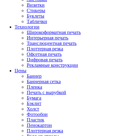
Визитки
Стикеры
Буклеты
Таблички
Технологии
Широкоформатная печать
Интерьерная печать
Транслюцентная печать
Плоттерная резка
Офсетная печать
Цифровая печать
Рекламные конструкции
Цены
Баннер
Баннерная сетка
Пленка
Печать с вырубкой
Бумага
Бэклит
Холст
Фотообои
Пластик
Пенокартон
Плоттерная резка