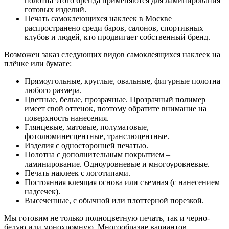
полотна этого бренда применяются для ламинирования
готовых изделий.
Печать самоклеющихся наклеек в Москве
распространено среди баров, салонов, спортивных
клубов и людей, кто продвигает собственный бренд.
Возможен заказ следующих видов самоклеящихся наклеек на
плёнке или бумаге:
Прямоугольные, круглые, овальные, фигурные полотна
любого размера.
Цветные, белые, прозрачные. Прозрачный полимер
имеет свой оттенок, поэтому обратите внимание на
поверхность нанесения.
Глянцевые, матовые, полуматовые,
фотолюминесцентные, транслюцентные.
Изделия с односторонней печатью.
Полотна с дополнительным покрытием –
ламинирование. Одноуровневые и многоуровневые.
Печать наклеек с логотипами.
Постоянная клеящая основа или съемная (с нанесением
надсечек).
Высеченные, с обычной или плоттерной порезкой.
Мы готовим не только полноцветную печать, так и черно-
белую или монохромную. Многообразие вариантов