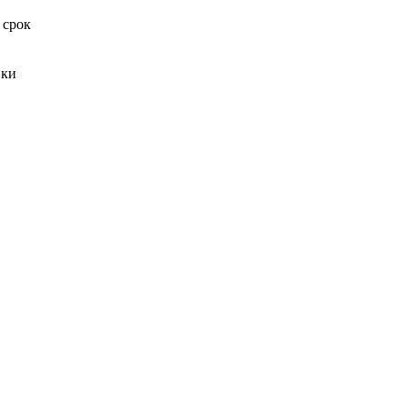
 срок
вки