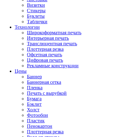
Визитки
Стикеры
Буклеты
Таблички
Технологии
Широкоформатная печать
Интерьерная печать
Транслюцентная печать
Плоттерная резка
Офсетная печать
Цифровая печать
Рекламные конструкции
Цены
Баннер
Баннерная сетка
Пленка
Печать с вырубкой
Бумага
Бэклит
Холст
Фотообои
Пластик
Пенокартон
Плоттерная резка