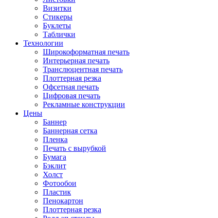
Визитки
Стикеры
Буклеты
Таблички
Технологии
Широкоформатная печать
Интерьерная печать
Транслюцентная печать
Плоттерная резка
Офсетная печать
Цифровая печать
Рекламные конструкции
Цены
Баннер
Баннерная сетка
Пленка
Печать с вырубкой
Бумага
Бэклит
Холст
Фотообои
Пластик
Пенокартон
Плоттерная резка