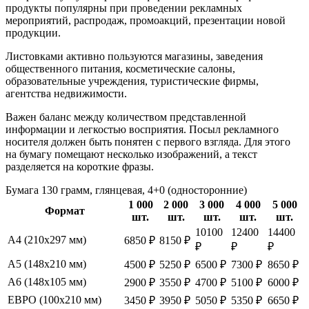
продукты популярны при проведении рекламных
мероприятий, распродаж, промоакций, презентации новой
продукции.
Листовками активно пользуются магазины, заведения
общественного питания, косметические салоны,
образовательные учреждения, туристические фирмы,
агентства недвижимости.
Важен баланс между количеством представленной
информации и легкостью восприятия. Посыл рекламного
носителя должен быть понятен с первого взгляда. Для этого
на бумагу помещают несколько изображений, а текст
разделяется на короткие фразы.
Бумага 130 грамм, глянцевая, 4+0 (односторонние)
1 000
2 000
3 000
4 000
5 000
Формат
шт.
шт.
шт.
шт.
шт.
10100
12400
14400
А4 (210х297 мм)
6850 ₽
8150 ₽
₽
₽
₽
А5 (148х210 мм)
4500 ₽
5250 ₽
6500 ₽
7300 ₽
8650 ₽
А6 (148х105 мм)
2900 ₽
3550 ₽
4700 ₽
5100 ₽
6000 ₽
ЕВРО (100х210 мм)
3450 ₽
3950 ₽
5050 ₽
5350 ₽
6650 ₽