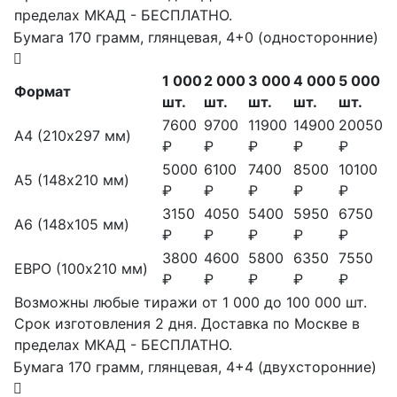
пределах МКАД - БЕСПЛАТНО.
Бумага 170 грамм, глянцевая, 4+0 (односторонние)
1 000
2 000
3 000
4 000
5 000
Формат
шт.
шт.
шт.
шт.
шт.
7600
9700
11900
14900
20050
А4 (210х297 мм)
₽
₽
₽
₽
₽
5000
6100
7400
8500
10100
А5 (148х210 мм)
₽
₽
₽
₽
₽
3150
4050
5400
5950
6750
А6 (148х105 мм)
₽
₽
₽
₽
₽
3800
4600
5800
6350
7550
ЕВРО (100х210 мм)
₽
₽
₽
₽
₽
Возможны любые тиражи от 1 000 до 100 000 шт.
Срок изготовления 2 дня. Доставка по Москве в
пределах МКАД - БЕСПЛАТНО.
Бумага 170 грамм, глянцевая, 4+4 (двухсторонние)