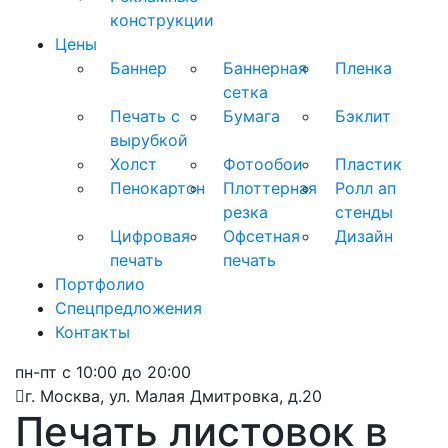
конструкции
Цены
Баннер
Баннерная
Пленка
сетка
Печать с
Бумага
Бэклит
вырубкой
Холст
Фотообои
Пластик
Пенокартон
Плоттерная
Ролл ап
резка
стенды
Цифровая
Офсетная
Дизайн
печать
печать
Портфолио
Спецпредложения
Контакты
пн-пт с 10:00 до 20:00
г. Москва, ул. Малая Дмитровка, д.20
Печать листовок в