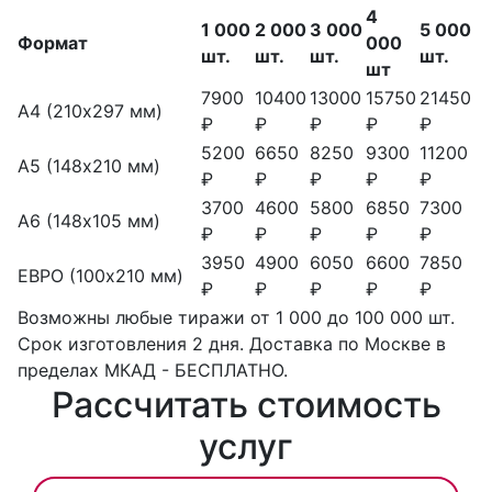
4
1 000
2 000
3 000
5 000
Формат
000
шт.
шт.
шт.
шт.
шт
7900
10400
13000
15750
21450
А4 (210х297 мм)
₽
₽
₽
₽
₽
5200
6650
8250
9300
11200
А5 (148х210 мм)
₽
₽
₽
₽
₽
3700
4600
5800
6850
7300
А6 (148х105 мм)
₽
₽
₽
₽
₽
3950
4900
6050
6600
7850
ЕВРО (100х210 мм)
₽
₽
₽
₽
₽
Возможны любые тиражи от 1 000 до 100 000 шт.
Срок изготовления 2 дня. Доставка по Москве в
пределах МКАД - БЕСПЛАТНО.
Рассчитать стоимость
услуг