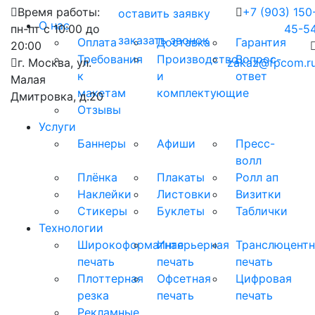
Время работы:
+7 (903) 150
оставить заявку
О нас
пн-пт с 10:00 до
45-5
заказать звонок
Оплата
Доставка
Гарантия
20:00
Требования
Производство
Вопрос-
г. Москва, ул.
zakaz@fpcom.r
к
и
ответ
Малая
макетам
комплектующие
Дмитровка, д.20
Отзывы
Услуги
Баннеры
Афиши
Пресс-
волл
Плёнка
Плакаты
Ролл ап
Наклейки
Листовки
Визитки
Стикеры
Буклеты
Таблички
Технологии
Широкоформатная
Интерьерная
Транслюцентн
печать
печать
печать
Плоттерная
Офсетная
Цифровая
резка
печать
печать
Рекламные