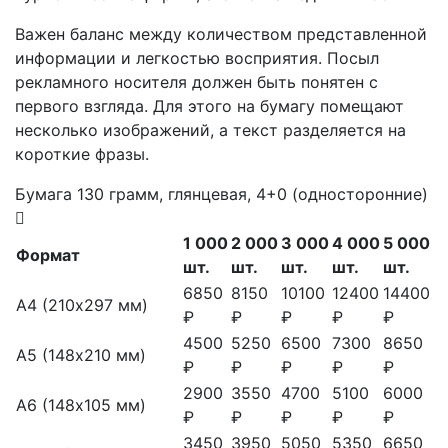
Важен баланс между количеством представленной
информации и легкостью восприятия. Посыл
рекламного носителя должен быть понятен с
первого взгляда. Для этого на бумагу помещают
несколько изображений, а текст разделяется на
короткие фразы.
Бумага 130 грамм, глянцевая, 4+0 (односторонние)
1 000
2 000
3 000
4 000
5 000
Формат
шт.
шт.
шт.
шт.
шт.
6850
8150
10100
12400
14400
А4 (210х297 мм)
₽
₽
₽
₽
₽
4500
5250
6500
7300
8650
А5 (148х210 мм)
₽
₽
₽
₽
₽
2900
3550
4700
5100
6000
А6 (148х105 мм)
₽
₽
₽
₽
₽
3450
3950
5050
5350
6650