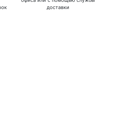
офиса или с помощью службы
рок
доставки