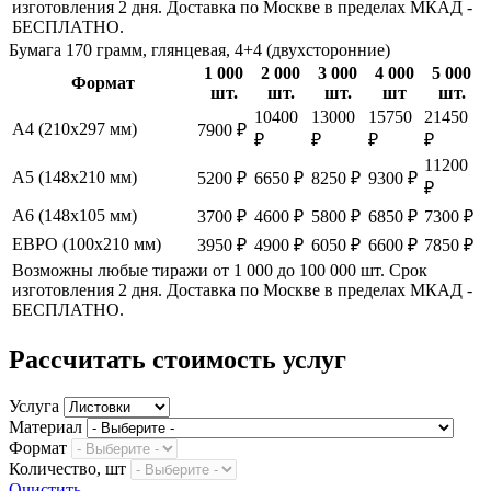
изготовления 2 дня. Доставка по Москве в пределах МКАД -
БЕСПЛАТНО.
Бумага 170 грамм, глянцевая, 4+4 (двухсторонние)
1 000
2 000
3 000
4 000
5 000
Формат
шт.
шт.
шт.
шт
шт.
10400
13000
15750
21450
А4 (210х297 мм)
7900 ₽
₽
₽
₽
₽
11200
А5 (148х210 мм)
5200 ₽
6650 ₽
8250 ₽
9300 ₽
₽
А6 (148х105 мм)
3700 ₽
4600 ₽
5800 ₽
6850 ₽
7300 ₽
ЕВРО (100х210 мм)
3950 ₽
4900 ₽
6050 ₽
6600 ₽
7850 ₽
Возможны любые тиражи от 1 000 до 100 000 шт. Срок
изготовления 2 дня. Доставка по Москве в пределах МКАД -
БЕСПЛАТНО.
Рассчитать стоимость услуг
Услуга
Материал
Формат
Количество, шт
Очистить