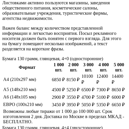
Листовками активно пользуются магазины, заведения
общественного питания, косметические салоны,
образовательные учреждения, туристические фирмы,
агентства недвижимости.
Важен баланс между количеством представленной
информации и легкостью восприятия. Посыл рекламного
носителя должен быть понятен с первого взгляда. Для этого
на бумагу помещают несколько изображений, а текст
разделяется на короткие фразы.
Бумага 130 грамм, глянцевая, 4+0 (односторонние)
1 000
2 000
3 000
4 000
5 000
Формат
шт.
шт.
шт.
шт.
шт.
10100
12400
14400
А4 (210х297 мм)
6850 ₽
8150 ₽
₽
₽
₽
А5 (148х210 мм)
4500 ₽
5250 ₽
6500 ₽
7300 ₽
8650 ₽
А6 (148х105 мм)
2900 ₽
3550 ₽
4700 ₽
5100 ₽
6000 ₽
ЕВРО (100х210 мм)
3450 ₽
3950 ₽
5050 ₽
5350 ₽
6650 ₽
Возможны любые тиражи от 1 000 до 100 000 шт. Срок
изготовления 2 дня. Доставка по Москве в пределах МКАД -
БЕСПЛАТНО.
Бумага 130 грамм, глянцевая, 4+4 (двухсторонние)