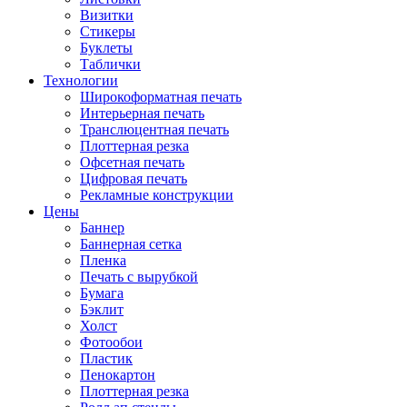
Визитки
Стикеры
Буклеты
Таблички
Технологии
Широкоформатная печать
Интерьерная печать
Транслюцентная печать
Плоттерная резка
Офсетная печать
Цифровая печать
Рекламные конструкции
Цены
Баннер
Баннерная сетка
Пленка
Печать с вырубкой
Бумага
Бэклит
Холст
Фотообои
Пластик
Пенокартон
Плоттерная резка