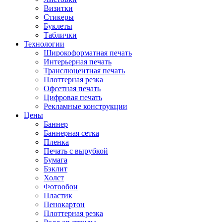
Визитки
Стикеры
Буклеты
Таблички
Технологии
Широкоформатная печать
Интерьерная печать
Транслюцентная печать
Плоттерная резка
Офсетная печать
Цифровая печать
Рекламные конструкции
Цены
Баннер
Баннерная сетка
Пленка
Печать с вырубкой
Бумага
Бэклит
Холст
Фотообои
Пластик
Пенокартон
Плоттерная резка