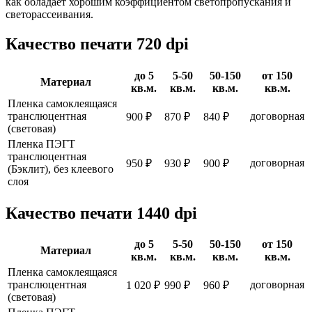
как обладает хорошим коэффициентом светопропускания и
светорассеивания.
Качество печати 720 dpi
до 5
5-50
50-150
от 150
Материал
кв.м.
кв.м.
кв.м.
кв.м.
Пленка самоклеящаяся
транслюцентная
договорная
900 ₽
870 ₽
840 ₽
(световая)
Пленка ПЭГТ
транслюцентная
договорная
950 ₽
930 ₽
900 ₽
(Бэклит), без клеевого
слоя
Качество печати 1440 dpi
до 5
5-50
50-150
от 150
Материал
кв.м.
кв.м.
кв.м.
кв.м.
Пленка самоклеящаяся
транслюцентная
договорная
1 020 ₽
990 ₽
960 ₽
(световая)