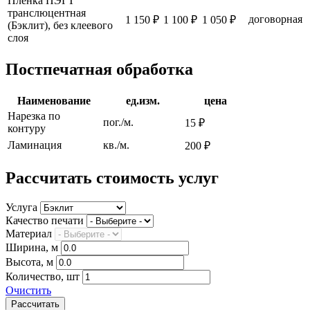
Пленка ПЭГТ
транслюцентная
договорная
1 150 ₽
1 100 ₽
1 050 ₽
(Бэклит), без клеевого
слоя
Постпечатная обработка
Наименование
ед.изм.
цена
Нарезка по
пог./м.
15 ₽
контуру
Ламинация
кв./м.
200 ₽
Рассчитать стоимость услуг
Услуга
Качество печати
Материал
Ширина, м
Высота, м
Количество, шт
Очистить