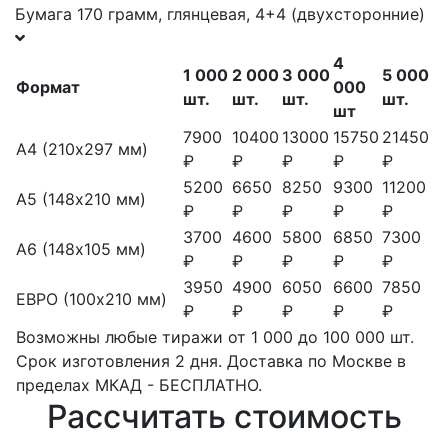
Бумага 170 грамм, глянцевая, 4+4 (двухсторонние)
4
1 000
2 000
3 000
5 000
Формат
000
шт.
шт.
шт.
шт.
шт
7900
10400
13000
15750
21450
А4 (210х297 мм)
₽
₽
₽
₽
₽
5200
6650
8250
9300
11200
А5 (148х210 мм)
₽
₽
₽
₽
₽
3700
4600
5800
6850
7300
А6 (148х105 мм)
₽
₽
₽
₽
₽
3950
4900
6050
6600
7850
ЕВРО (100х210 мм)
₽
₽
₽
₽
₽
Возможны любые тиражи от 1 000 до 100 000 шт.
Срок изготовления 2 дня. Доставка по Москве в
пределах МКАД - БЕСПЛАТНО.
Рассчитать стоимость