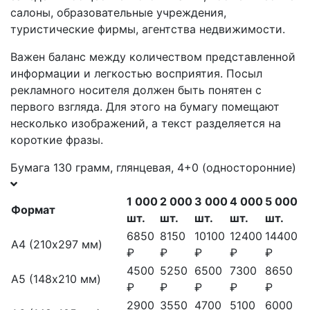
салоны, образовательные учреждения,
туристические фирмы, агентства недвижимости.
Важен баланс между количеством представленной
информации и легкостью восприятия. Посыл
рекламного носителя должен быть понятен с
первого взгляда. Для этого на бумагу помещают
несколько изображений, а текст разделяется на
короткие фразы.
Бумага 130 грамм, глянцевая, 4+0 (односторонние)
1 000
2 000
3 000
4 000
5 000
Формат
шт.
шт.
шт.
шт.
шт.
6850
8150
10100
12400
14400
А4 (210х297 мм)
₽
₽
₽
₽
₽
4500
5250
6500
7300
8650
А5 (148х210 мм)
₽
₽
₽
₽
₽
2900
3550
4700
5100
6000