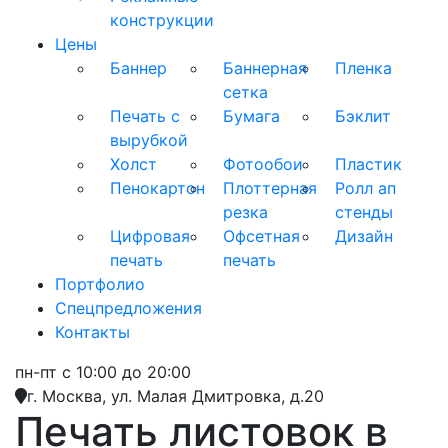
конструкции
Цены
Баннер
Баннерная
Пленка
сетка
Печать с
Бумага
Бэклит
вырубкой
Холст
Фотообои
Пластик
Пенокартон
Плоттерная
Ролл ап
резка
стенды
Цифровая
Офсетная
Дизайн
печать
печать
Портфолио
Спецпредложения
Контакты
пн-пт с 10:00 до 20:00
г. Москва, ул. Малая Дмитровка, д.20
Печать листовок в