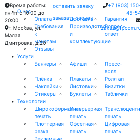
Время работы:
+7 (903) 150
оставить заявку
О нас
пн-пт с 10:00 до
45-5
заказать звонок
Оплата
Доставка
Гарантия
20:00
Требования
Производство
Вопрос-
г. Москва, ул.
zakaz@fpcom.r
к
и
ответ
Малая
макетам
комплектующие
Дмитровка, д.20
Отзывы
Услуги
Баннеры
Афиши
Пресс-
волл
Плёнка
Плакаты
Ролл ап
Наклейки
Листовки
Визитки
Стикеры
Буклеты
Таблички
Технологии
Широкоформатная
Интерьерная
Транслюцентн
печать
печать
печать
Плоттерная
Офсетная
Цифровая
резка
печать
печать
Рекламные