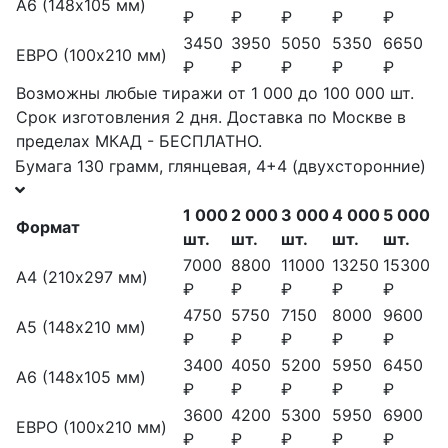
А6 (148х105 мм)
₽
₽
₽
₽
₽
3450
3950
5050
5350
6650
ЕВРО (100х210 мм)
₽
₽
₽
₽
₽
Возможны любые тиражи от 1 000 до 100 000 шт.
Срок изготовления 2 дня. Доставка по Москве в
пределах МКАД - БЕСПЛАТНО.
Бумага 130 грамм, глянцевая, 4+4 (двухсторонние)
1 000
2 000
3 000
4 000
5 000
Формат
шт.
шт.
шт.
шт.
шт.
7000
8800
11000
13250
15300
А4 (210х297 мм)
₽
₽
₽
₽
₽
4750
5750
7150
8000
9600
А5 (148х210 мм)
₽
₽
₽
₽
₽
3400
4050
5200
5950
6450
А6 (148х105 мм)
₽
₽
₽
₽
₽
3600
4200
5300
5950
6900
ЕВРО (100х210 мм)
₽
₽
₽
₽
₽