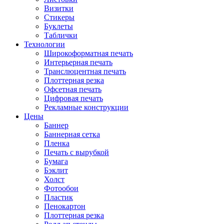
Визитки
Стикеры
Буклеты
Таблички
Технологии
Широкоформатная печать
Интерьерная печать
Транслюцентная печать
Плоттерная резка
Офсетная печать
Цифровая печать
Рекламные конструкции
Цены
Баннер
Баннерная сетка
Пленка
Печать с вырубкой
Бумага
Бэклит
Холст
Фотообои
Пластик
Пенокартон
Плоттерная резка