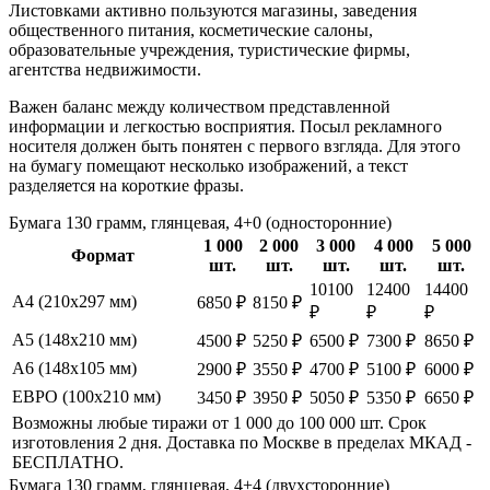
Листовками активно пользуются магазины, заведения
общественного питания, косметические салоны,
образовательные учреждения, туристические фирмы,
агентства недвижимости.
Важен баланс между количеством представленной
информации и легкостью восприятия. Посыл рекламного
носителя должен быть понятен с первого взгляда. Для этого
на бумагу помещают несколько изображений, а текст
разделяется на короткие фразы.
Бумага 130 грамм, глянцевая, 4+0 (односторонние)
1 000
2 000
3 000
4 000
5 000
Формат
шт.
шт.
шт.
шт.
шт.
10100
12400
14400
А4 (210х297 мм)
6850 ₽
8150 ₽
₽
₽
₽
А5 (148х210 мм)
4500 ₽
5250 ₽
6500 ₽
7300 ₽
8650 ₽
А6 (148х105 мм)
2900 ₽
3550 ₽
4700 ₽
5100 ₽
6000 ₽
ЕВРО (100х210 мм)
3450 ₽
3950 ₽
5050 ₽
5350 ₽
6650 ₽
Возможны любые тиражи от 1 000 до 100 000 шт. Срок
изготовления 2 дня. Доставка по Москве в пределах МКАД -
БЕСПЛАТНО.
Бумага 130 грамм, глянцевая, 4+4 (двухсторонние)