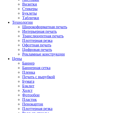
Визитки
Стикеры
Буклеты
Таблички
Технологии
Широкоформатная печать
Интерьерная печать
Транслюцентная печать
Плоттерная резка
Офсетная печать
Цифровая печать
Рекламные конструкции
Цены
Баннер
Баннерная сетка
Пленка
Печать с вырубкой
Бумага
Бэклит
Холст
Фотообои
Пластик
Пенокартон
Плоттерная резка