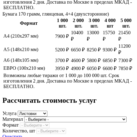
изготовления 2 дня. Доставка по Москве в пределах МКАД -
БЕСПЛАТНО.
Бумага 170 грамм, глянцевая, 4+4 (двухсторонние)
1 000
2 000
3 000
4 000
5 000
Формат
шт.
шт.
шт.
шт
шт.
10400
13000
15750
21450
А4 (210х297 мм)
7900 ₽
₽
₽
₽
₽
11200
А5 (148х210 мм)
5200 ₽
6650 ₽
8250 ₽
9300 ₽
₽
А6 (148х105 мм)
3700 ₽
4600 ₽
5800 ₽
6850 ₽
7300 ₽
ЕВРО (100х210 мм)
3950 ₽
4900 ₽
6050 ₽
6600 ₽
7850 ₽
Возможны любые тиражи от 1 000 до 100 000 шт. Срок
изготовления 2 дня. Доставка по Москве в пределах МКАД -
БЕСПЛАТНО.
Рассчитать стоимость услуг
Услуга
Материал
Формат
Количество, шт
Очистить