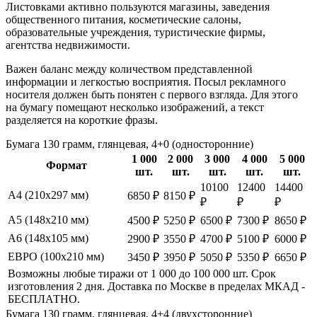
Листовками активно пользуются магазины, заведения
общественного питания, косметические салоны,
образовательные учреждения, туристические фирмы,
агентства недвижимости.
Важен баланс между количеством представленной
информации и легкостью восприятия. Посыл рекламного
носителя должен быть понятен с первого взгляда. Для этого
на бумагу помещают несколько изображений, а текст
разделяется на короткие фразы.
Бумага 130 грамм, глянцевая, 4+0 (односторонние)
1 000
2 000
3 000
4 000
5 000
Формат
шт.
шт.
шт.
шт.
шт.
10100
12400
14400
А4 (210х297 мм)
6850 ₽
8150 ₽
₽
₽
₽
А5 (148х210 мм)
4500 ₽
5250 ₽
6500 ₽
7300 ₽
8650 ₽
А6 (148х105 мм)
2900 ₽
3550 ₽
4700 ₽
5100 ₽
6000 ₽
ЕВРО (100х210 мм)
3450 ₽
3950 ₽
5050 ₽
5350 ₽
6650 ₽
Возможны любые тиражи от 1 000 до 100 000 шт. Срок
изготовления 2 дня. Доставка по Москве в пределах МКАД -
БЕСПЛАТНО.
Бумага 130 грамм, глянцевая, 4+4 (двухсторонние)