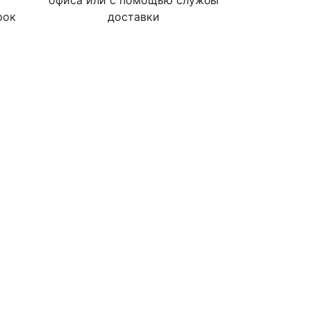
офиса или с помощью службы
рок
доставки