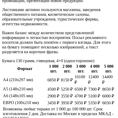
промоакций, презентации новой продукции.
Листовками активно пользуются магазины, заведения
общественного питания, косметические салоны,
образовательные учреждения, туристические фирмы,
агентства недвижимости.
Важен баланс между количеством представленной
информации и легкостью восприятия. Посыл рекламного
носителя должен быть понятен с первого взгляда. Для этого
на бумагу помещают несколько изображений, а текст
разделяется на короткие фразы.
Бумага 130 грамм, глянцевая, 4+0 (односторонние)
1 000
2 000
3 000
4 000
5 000
Формат
шт.
шт.
шт.
шт.
шт.
10100
12400
14400
А4 (210х297 мм)
6850 ₽
8150 ₽
₽
₽
₽
А5 (148х210 мм)
4500 ₽
5250 ₽
6500 ₽
7300 ₽
8650 ₽
А6 (148х105 мм)
2900 ₽
3550 ₽
4700 ₽
5100 ₽
6000 ₽
ЕВРО (100х210 мм)
3450 ₽
3950 ₽
5050 ₽
5350 ₽
6650 ₽
Возможны любые тиражи от 1 000 до 100 000 шт. Срок
изготовления 2 дня. Доставка по Москве в пределах МКАД -