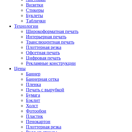
Визитки
Стикеры
Буклеты
Таблички
Технологии
Широкоформатная печать
Интерьерная печать
Транслюцентная печать
Плоттерная резка
Офсетная печать
Цифровая печать
Рекламные конструкции
Цены
Баннер
Баннерная сетка
Пленка
Печать с вырубкой
Бумага
Бэклит
Холст
Фотообои
Пластик
Пенокартон
Плоттерная резка