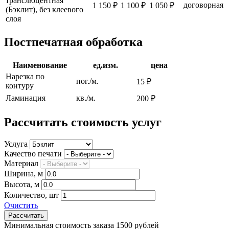
транслюцентная
договорная
1 150 ₽
1 100 ₽
1 050 ₽
(Бэклит), без клеевого
слоя
Постпечатная обработка
Наименование
ед.изм.
цена
Нарезка по
пог./м.
15 ₽
контуру
Ламинация
кв./м.
200 ₽
Рассчитать стоимость услуг
Услуга
Качество печати
Материал
Ширина, м
Высота, м
Количество, шт
Очистить
Минимальная стоимость заказа 1500 рублей