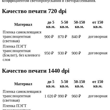
коэффициентом светопропускания и светорассеивания.
Качество печати 720 dpi
до 5
5-50
50-150
от 150
Материал
кв.м.
кв.м.
кв.м.
кв.м.
Пленка самоклеящаяся
транслюцентная
договорная
900 ₽
870 ₽
840 ₽
(световая)
Пленка ПЭГТ
транслюцентная
договорная
950 ₽
930 ₽
900 ₽
(Бэклит), без клеевого
слоя
Качество печати 1440 dpi
до 5
5-50
50-150
от 150
Материал
кв.м.
кв.м.
кв.м.
кв.м.
Пленка самоклеящаяся
транслюцентная
договорная
1 020 ₽
990 ₽
960 ₽
(световая)
Пленка ПЭГТ