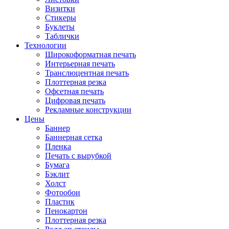
Визитки
Стикеры
Буклеты
Таблички
Технологии
Широкоформатная печать
Интерьерная печать
Транслюцентная печать
Плоттерная резка
Офсетная печать
Цифровая печать
Рекламные конструкции
Цены
Баннер
Баннерная сетка
Пленка
Печать с вырубкой
Бумага
Бэклит
Холст
Фотообои
Пластик
Пенокартон
Плоттерная резка